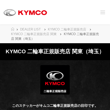
コ
ン
テ
ン
ツ
へ
ホ
DEALER LIST
KYMCO 二輪車正規販売店
ス
ー
KYMCO 二輪車正規販売店 関東
KYMCO 二輪車正規販売
キ
ム
店 関東（埼玉）
ッ
プ
KYMCO 二輪車正規販売店 関東（埼玉）
このステッカーがキムコ二輪車正規販売店の目印です。