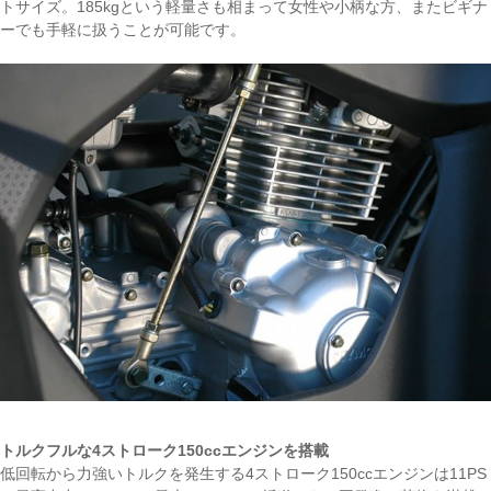
トサイズ。185kgという軽量さも相まって女性や小柄な方、またビギナ
ーでも手軽に扱うことが可能です。
トルクフルな4ストローク150ccエンジンを搭載
低回転から力強いトルクを発生する4ストローク150ccエンジンは11PS