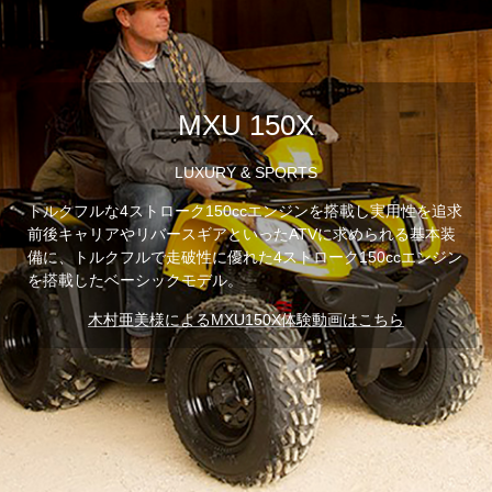
MXU 150X
LUXURY & SPORTS
トルクフルな4ストローク150ccエンジンを搭載し実用性を追求
前後キャリアやリバースギアといったATVに求められる基本装
備に、トルクフルで走破性に優れた4ストローク150ccエンジン
を搭載したベーシックモデル。
木村亜美様によるMXU150X体験動画はこちら