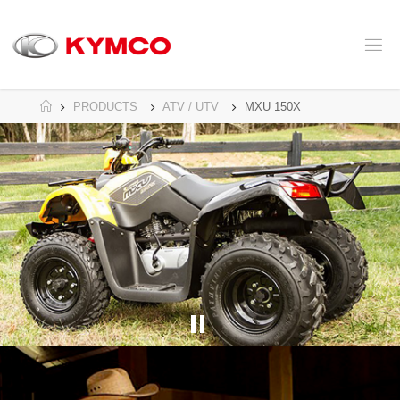
コ
ン
テ
ン
ツ
へ
ホ
PRODUCTS
ATV / UTV
MXU 150X
ス
ー
キ
ム
ッ
プ