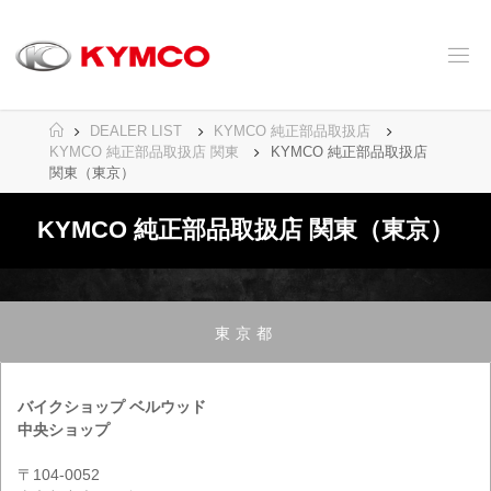
コ
ン
テ
ン
ツ
へ
ホ
DEALER LIST
KYMCO 純正部品取扱店
ス
ー
KYMCO 純正部品取扱店 関東
KYMCO 純正部品取扱店
キ
ム
関東（東京）
ッ
プ
KYMCO 純正部品取扱店 関東（東京）
東京都
バイクショップ ベルウッド
中央ショップ
〒104-0052