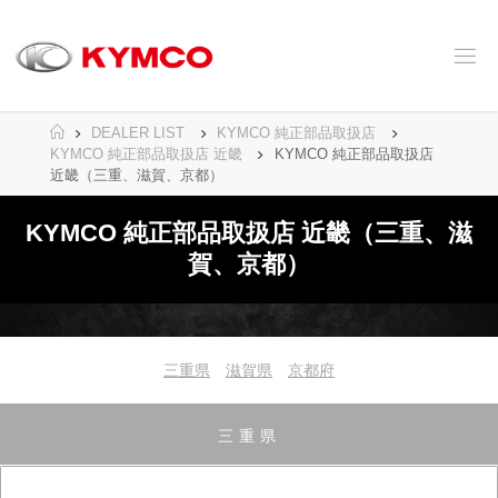
コ
ン
テ
ン
ツ
へ
ホ
DEALER LIST
KYMCO 純正部品取扱店
ス
ー
KYMCO 純正部品取扱店 近畿
KYMCO 純正部品取扱店
キ
ム
近畿（三重、滋賀、京都）
ッ
プ
KYMCO 純正部品取扱店 近畿（三重、滋
賀、京都）
三重県
滋賀県
京都府
三重県