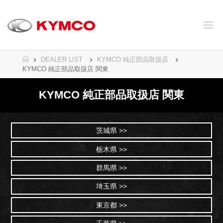
コ
ン
テ
ン
ツ
へ
ホ
DEALER LIST
KYMCO 純正部品取扱店
ス
ー
KYMCO 純正部品取扱店 関東
キ
ム
ッ
KYMCO 純正部品取扱店 関東
プ
茨城県 >>
栃木県 >>
群馬県 >>
埼玉県 >>
東京都 >>