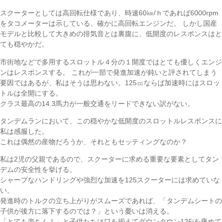
スクーターとしては高回転仕様であり、時速60㎞/ｈであれば6000rpm
をタコメーターは示している、確かに高回転エンジンだ。 しかし国産
モデルと比較して大きめの排気音とは裏腹に、低開度のレスポンスはと
ても穏やかだ。
市街地などで多用するスロットル４分の１開度ではとても優しくエンジ
ンはレスポンスする。 これが一部で発進加速が鈍いと評されてしまう
要因ではあるが、私はそうは思わない。125㏄ならば加速時にはスロッ
トルは全開にする。
クラス最高の14.3馬力が一般交通をリードできない訳がない。
タンデムランにおいて、この穏やかな低開度のスロットルレスポンスに
私は感服した。
これは偶然の産物だろうか、それともセッティングなのか？
私は2児の父親であるので、スクーターに求める重要な要素としてタン
デムの安全性を挙げる。
シャープなハンドリングや強烈な加速を125スクーターには求めていな
い。
発進時のトルクの立ち上がりがスムーズであれば、「タンデムシートの
子供が後方に落下するのでは？」という憂いは消える。
「とても楽ちん！」と子供たちは口を揃えてダウンタウン125iを褒めて