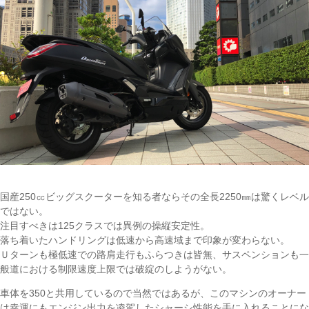
国産250㏄ビッグスクーターを知る者ならその全長2250㎜は驚くレベル
ではない。
注目すべきは125クラスでは異例の操縦安定性。
落ち着いたハンドリングは低速から高速域まで印象が変わらない。
Ｕターンも極低速での路肩走行もふらつきは皆無、サスペンションも一
般道における制限速度上限では破綻のしようがない。
車体を350と共用しているので当然ではあるが、このマシンのオーナー
は幸運にもエンジン出力を凌駕したシャーシ性能を手に入れることにな